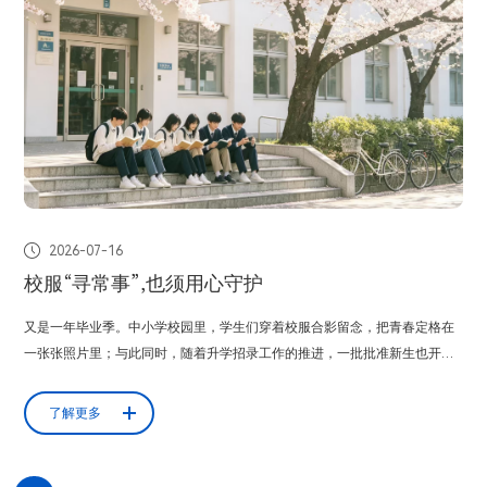

2026-07-16
校服“寻常事”,也须用心守护
又是一年毕业季。中小学校园里，学生们穿着校服合影留念，把青春定格在
一张张照片里；与此同时，随着升学招录工作的推进，一批批准新生也开始
选购校服，迎接新学段的到来。在很多人的记忆里，无论毕业多久，那件或
美观、或朴素、或“不尽人意”的校服，始终是伴随着自己那段拼搏岁月的朋
了解更多
友。也正因如此，这身看似寻常的衣服，总能牵动大众的神经。网络上关于
校服的讨论不绝于耳，也常在“点赞...