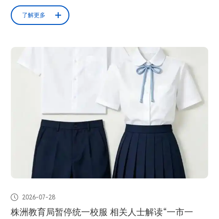
市中小学校服选用采购、质量监管、日常管理、落实保障措施、监督管理等
工作，提高可操作性，切实保障广大学生及家长的合法权益。 换款须采购
了解更多
年级2/3以上家长同意在校服选用需求方面，校服采购每3年一个时段（即小
学一至三年级、四至六年级，初中阶...

2026-07-28
株洲教育局暂停统一校服 相关人士解读“一市一