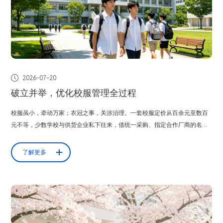

2026-07-20
破立并举，优化校服管理全过程
校服虽小，牵动万家；衣冠之事，关涉治理。一套校服定价从百余元至数百
元不等，少数学校与供货企业私下往来，借统一采购、指定合作厂商的名义
滋生利益；部分区域通过设立入围供应商库、推荐合作名录等设置准入壁
垒，打着扶持中小企业、表彰优质企业的旗号形成地方保护；个别校服存在
了解更多
定价偏高、质量不达标等情况，采购流程透明度不足，家长与学生的知情、
参与、监督权利未能得到充分保障。小小的校服采购环节，成了需要规范整
治的民...